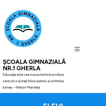
skip
to
content
ȘCOALA GIMNAZIALĂ
NR.1 GHERLA
Educaţia este cea mai puternică armă pe
care voi o puteţi folosi pentru a schimba
lumea. – Nelson Mandela