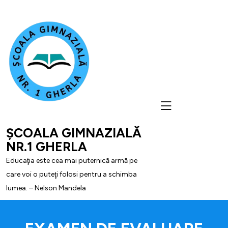
skip
to
content
ȘCOALA GIMNAZIALĂ
NR.1 GHERLA
Educaţia este cea mai puternică armă pe
care voi o puteţi folosi pentru a schimba
lumea. – Nelson Mandela