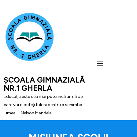
skip
to
content
ȘCOALA GIMNAZIALĂ
NR.1 GHERLA
Educaţia este cea mai puternică armă pe
care voi o puteţi folosi pentru a schimba
lumea. – Nelson Mandela