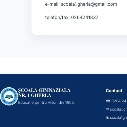
e-mail: scoala1.gherla@gmail.com
telefon/fax: 0264241837
ȘCOALA GIMNAZIALĂ
Contact
NR. 1 GHERLA
☎ 0264 24
Educație pentru viitor, din 1963.
✉ scoala1.g
◉ scoala1gh