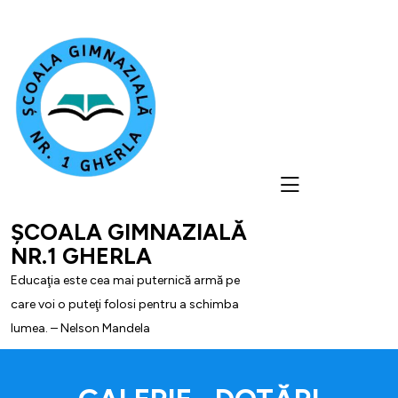
skip
to
content
ȘCOALA GIMNAZIALĂ
NR.1 GHERLA
Educaţia este cea mai puternică armă pe
care voi o puteţi folosi pentru a schimba
lumea. – Nelson Mandela